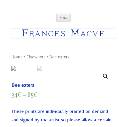
Frances Macve Paintings
Skip
Menu
to
content
Home
/
Elsewhere
/ Bee eaters
Bee eaters
34
€
–
85
€
These prints are individually printed on demand
and signed by the artist so please allow a certain