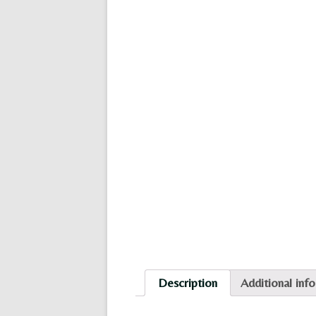
Description
Additional inf