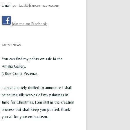
Email:
contact@francesmacve.com
Join me on Facebook
LATEST NEWS
You can find my prints on sale in the
Amalia Gallery,
5 Rue Conti, Pezenas.
I am absolutely thrilled to announce I shall
be selling silk scarves of my paintings in
time for Christmas. I am still in the creation
process but shall keep you posted, thank
you all for your enthusiasm.