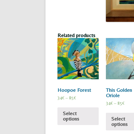
Related products
Hoopoe Forest
This Golden
Oriole
34
€
–
85
€
34
€
–
85
€
Select
options
Select
options