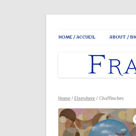
Frances Macve Painting
HOME / ACCUEIL
ABOUT / BI
Home
/
Elsewhere
/ Chaffinches