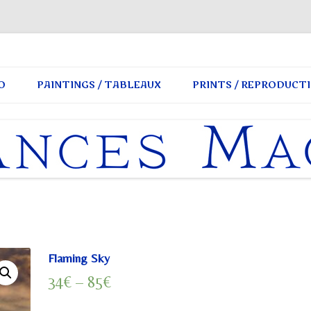
s
Skip
to
O
PAINTINGS / TABLEAUX
PRINTS / REPRODUCT
content
INSIDE
OUTSIDE
ELSEWHERE
NOWHERE
ARCHIVES
Flaming Sky
34
€
–
85
€