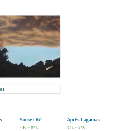
s
Sunset Ré
Aprés Lagamas
34
€
–
85
€
34
€
–
85
€