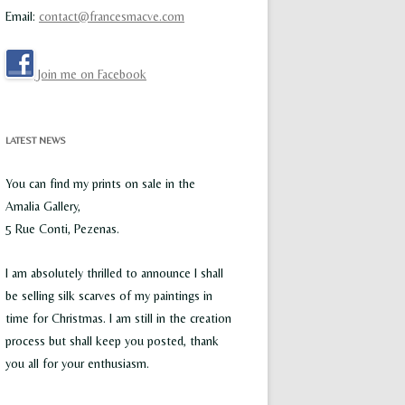
Email:
contact@francesmacve.com
Join me on Facebook
LATEST NEWS
You can find my prints on sale in the
Amalia Gallery,
5 Rue Conti, Pezenas.
I am absolutely thrilled to announce I shall
be selling silk scarves of my paintings in
time for Christmas. I am still in the creation
process but shall keep you posted, thank
you all for your enthusiasm.