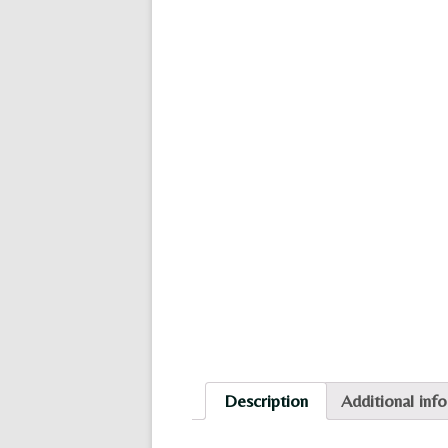
Description
Additional inf