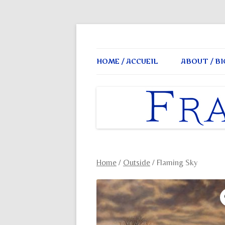
Frances Macve Painting
HOME / ACCUEIL
ABOUT / BI
Home
/
Outside
/ Flaming Sky