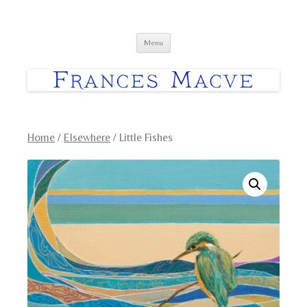
Frances Macve Paintings
Skip
Menu
to
content
Home
/
Elsewhere
/ Little Fishes