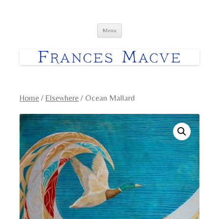
Frances Macve Paintings
Skip
Menu
to
content
Home
/
Elsewhere
/ Ocean Mallard