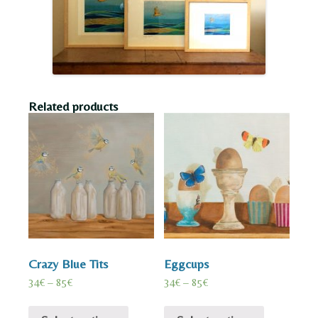
Related products
Crazy Blue Tits
Eggcups
34
€
–
85
€
34
€
–
85
€