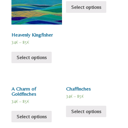
Select options
Heavenly Kingfisher
34
€
–
85
€
Select options
A Charm of
Chaffinches
Goldfinches
34
€
–
85
€
34
€
–
85
€
Select options
Select options