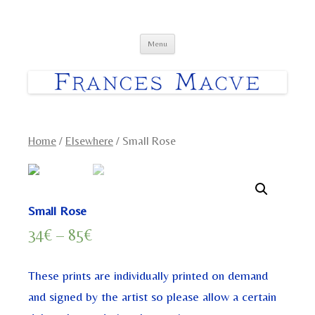
Frances Macve Paintings
Skip
Menu
to
content
Home
/
Elsewhere
/ Small Rose
Small Rose
34
€
–
85
€
These prints are individually printed on demand
and signed by the artist so please allow a certain