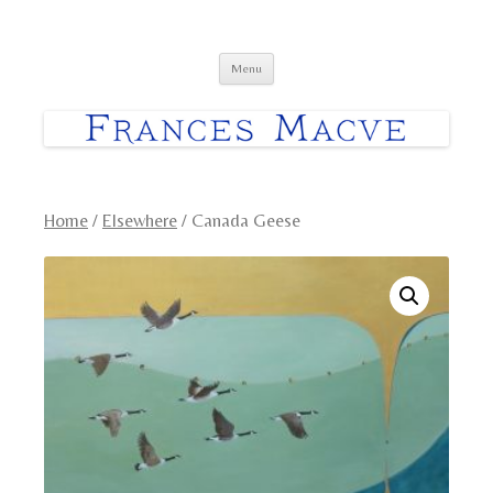
Frances Macve Paintings
Skip
Menu
to
content
Home
/
Elsewhere
/ Canada Geese